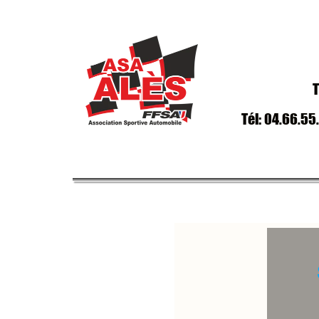
T
Tél: 04.66.55