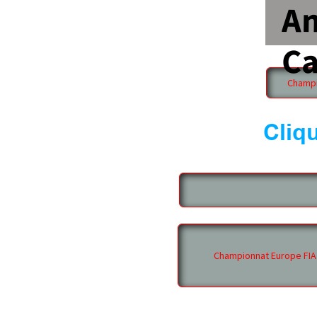
An
Ca
Champi
Cliq
Championnat Europe FIA