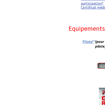
participation*
Certificat médi
Equipement
collections
Pilote*
*
(pou
pilote