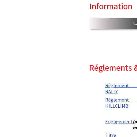
Information
C
Régle
ments
description
Réglement
RALLY
description
Régleme
HILLCLIMB
note
Engagement
(
m
Titre