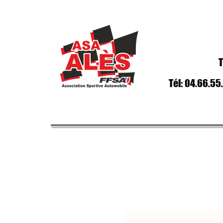
T
Tél: 04.66.55