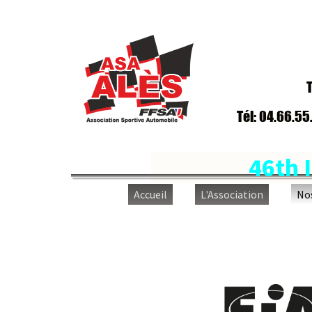
Trav
Tél: 04.66.55.65
46th In
Accueil
L'Association
Nos ép