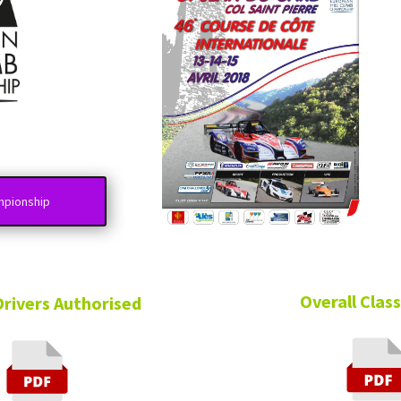
nship
Overall Classifi
vers Authorised