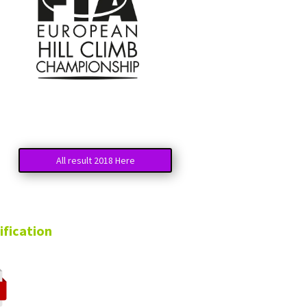
All result 2018 Here
cation