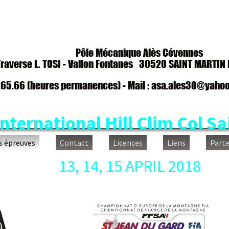
Pôle Mécanique Alès Cévennes
erse L. TOSI - Vallon Fontanes
30520 SAINT MARTIN DE 
.66 (heures permanences) - Mail :
asa.ales30@yahoo.fr 
ternational Hill Clim Col Sain
reuves
Contact
Licences
Liens
Partenair
13, 14, 15 APRIL 2018