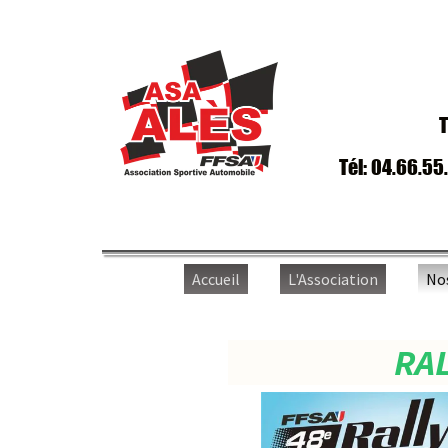
T
Tél: 04.66.55
Accueil
L'Association
No
RAL