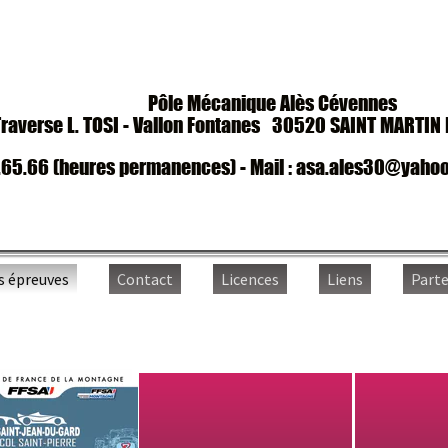
Pôle Mécanique Alès Cévennes
erse L. TOSI - Vallon Fontanes
30520 SAINT MARTIN DE 
.66 (heures permanences) - Mail :
asa.ales30@yahoo.fr 
reuves
Contact
Licences
Liens
Partenair