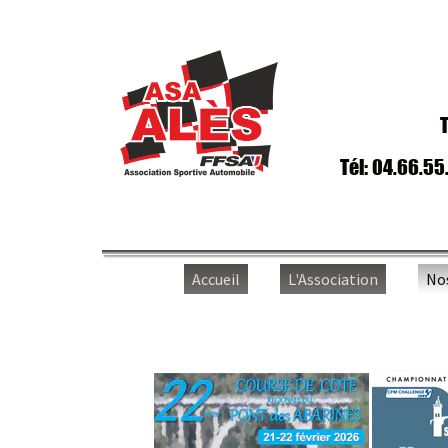
Trav
Tél: 04.66.55.65
Accueil
L'Association
Nos ép