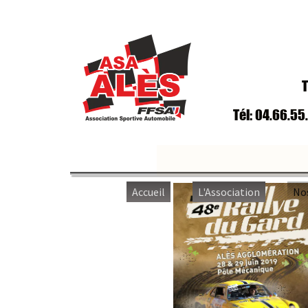
T
Tél: 04.66.55
Accueil
L'Association
No