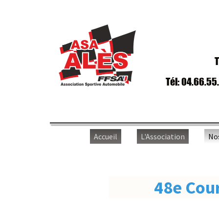
T
Tél: 04.66.55
Accueil
L'Association
No
48e Cour