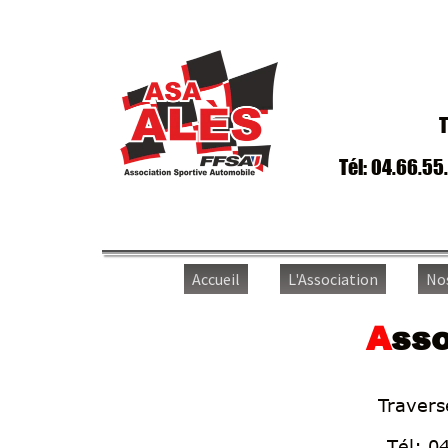
T
Tél: 04.66.55
Accueil
L'Association
No
A
sso
Traver
Tél: 0