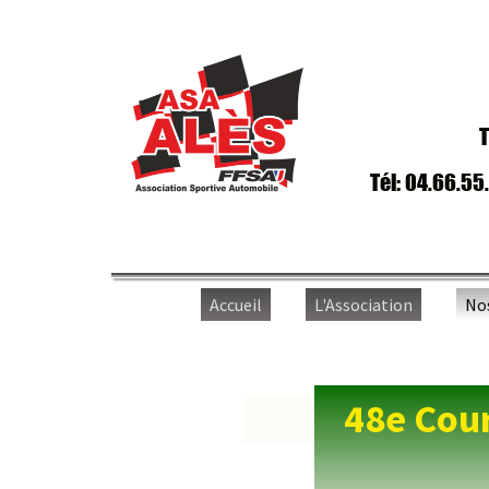
T
Tél: 04.66.55
Accueil
L'Association
No
48e Cour