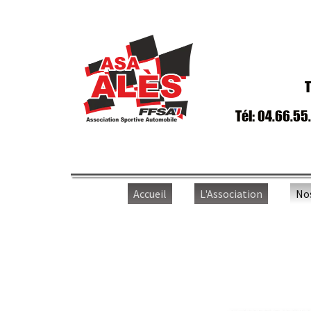
T
Tél: 04.66.55
Accueil
L'Association
No