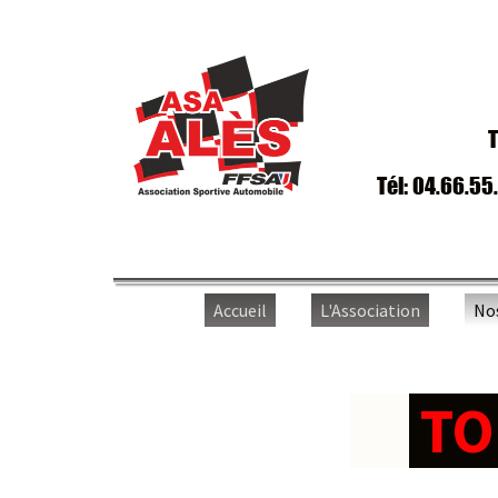
T
Tél: 04.66.55
Accueil
L'Association
No
TO