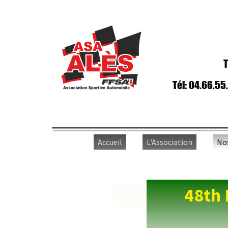
T
Tél: 04.66.55
Accueil
L'Association
No
48th 