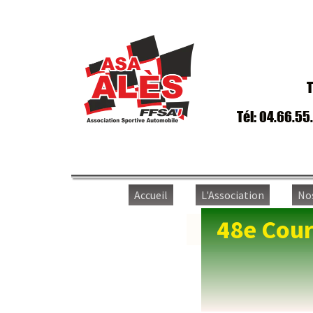
T
Tél: 04.66.55
Accueil
L'Association
No
48e Cour