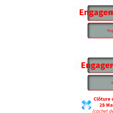
Engagem
E
Règ
Engagem
E
Clôture
✖
28 Ma
(cachet de