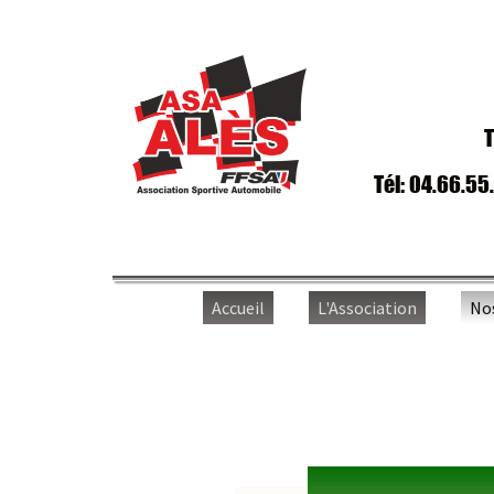
T
Tél: 04.66.55
Accueil
L'Association
No