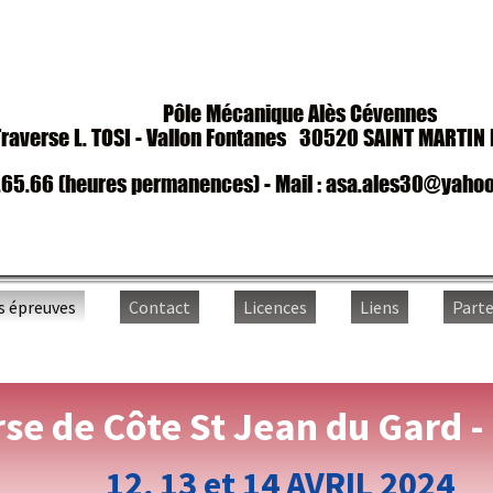
Pôle Mécanique Alès Cévennes
erse L. TOSI - Vallon Fontanes
30520 SAINT MARTIN DE 
.66 (heures permanences) - Mail :
asa.ales30@yahoo.fr 
reuves
Contact
Licences
Liens
Partenair
 de Côte St Jean du Gard - Co
12, 13 et 14 AVRIL 2024