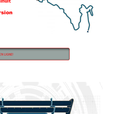
it
on
GNE!