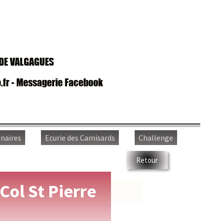
VALGAGUES
- Messagerie Facebook
es
Ecurie des Camisards
Challenge
Retour
l St Pierre