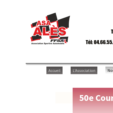
Trav
Tél: 04.66.55.65
Accueil
L'Association
Nos ép
50e Course