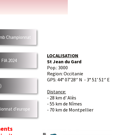
 Championnat
LOCALISATION
2024
St Jean du Gard
Pop.: 3000
Region: Occitanie
GPS: 44° 07’28‘’ N - 3° 51’ 51‘’ E
Distance:
- 28 km d' Alès
- 55 km de Nîmes
nat d'europe
- 70 km de Montpellier
ts