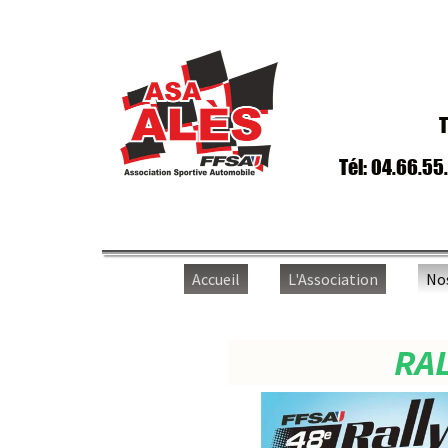
T
Tél: 04.66.55
Accueil
L'Association
No
RAL