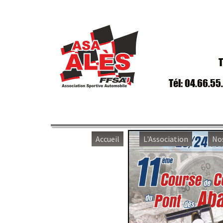
T
Tél: 04.66.55
Accueil
L'Association
No