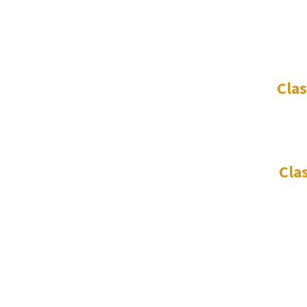
Clas
Class