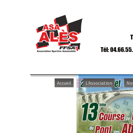
T
Tél: 04.66.55
Accueil
L'Association
No