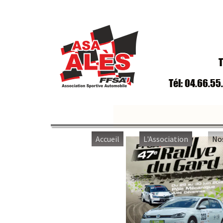
T
Tél: 04.66.55
Accueil
L'Association
No