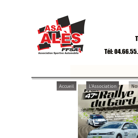
T
Tél: 04.66.55
Accueil
L'Association
No