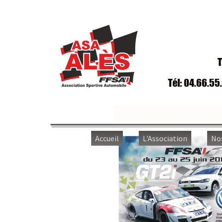
T
Tél: 04.66.55
Accueil
L'Association
No