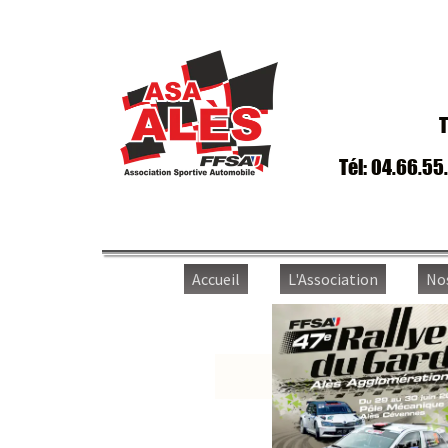
T
Tél: 04.66.55
Accueil
L'Association
No