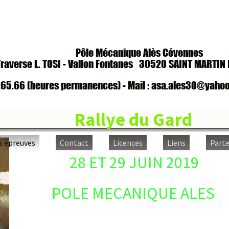
Pôle Mécanique Alès Cévennes
erse L. TOSI - Vallon Fontanes
30520 SAINT MARTIN DE 
.66 (heures permanences) - Mail :
asa.ales30@yahoo.fr 
Rallye du Gard
reuves
Contact
Licences
Liens
Partenair
28 ET 29 JUIN 2019
POLE MECANIQUE ALES