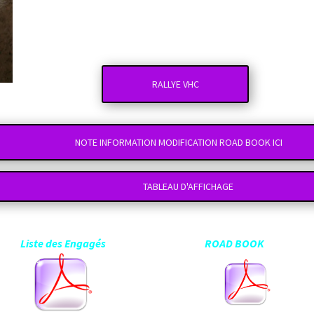
RALLYE VHC
NOTE INFORMATION MODIFICATION ROAD BOOK ICI
TABLEAU D'AFFICHAGE
Liste des Engagés ROAD BOOK