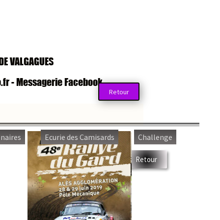
VALGAGUES
- Messagerie Facebook
Retour
es
Ecurie des Camisards
Challenge
Retour