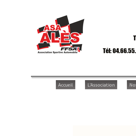
T
Tél: 04.66.55
Accueil
L'Association
No